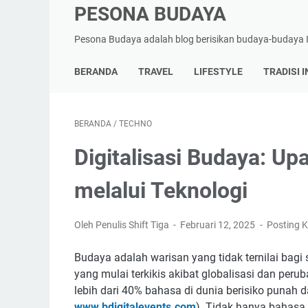
PESONA BUDAYA
Pesona Budaya adalah blog berisikan budaya-budaya
BERANDA
TRAVEL
LIFESTYLE
TRADISI 
BERANDA
/
TECHNO
Digitalisasi Budaya: Up
melalui Teknologi
Oleh Penulis Shift Tiga
Februari 12, 2025
Posting 
Budaya adalah warisan yang tidak ternilai bagi 
yang mulai terkikis akibat globalisasi dan pe
lebih dari 40% bahasa di dunia berisiko puna
www.bdigitalevents.com
). Tidak hanya bahasa, 