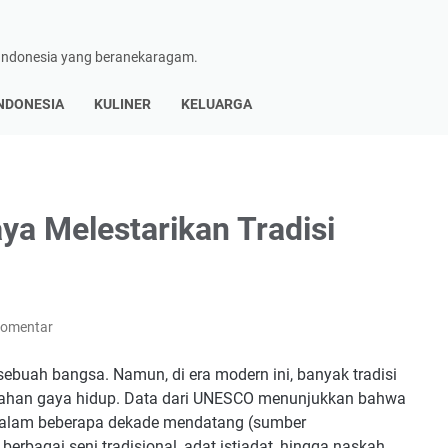
 Indonesia yang beranekaragam.
INDONESIA
KULINER
KELUARGA
aya Melestarikan Tradisi
Komentar
sebuah bangsa. Namun, di era modern ini, banyak tradisi
rubahan gaya hidup. Data dari UNESCO menunjukkan bahwa
h dalam beberapa dekade mendatang (sumber
berbagai seni tradisional, adat istiadat, hingga naskah